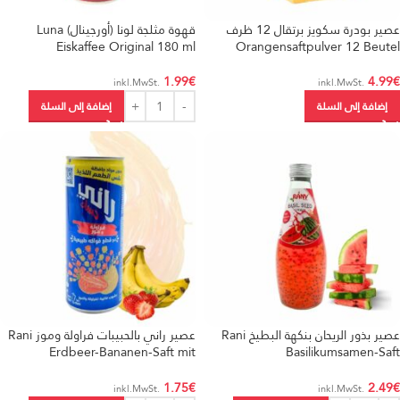
عصير بودرة سكويز برتقال 12 ظرف
قهوة مثلجة لونا (أورجينال) Luna
Eiskaffee Original 180 ml
Orangensaftpulver 12 Beutel
1.99
€
4.99
€
.inkl.MwSt
.inkl.MwSt
إضافة إلى السلة
إضافة إلى السلة
عصير بذور الريحان بنكهة البطيخ Rani
عصير راني بالحبيبات فراولة وموز Rani
Erdbeer-Bananen-Saft mit
Basilikumsamen-Saft
Fruchtfleisch 240 ml
Wassermelone 290 ml
1.75
€
2.49
€
.inkl.MwSt
.inkl.MwSt