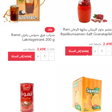
عصير بذور الريحان بنكهة الرمان Rani
-5%
Basilikumsamen-Saft Granatapfel
شراب عرق سوس رمزي Ramzi
290 ml
Lakritzgetränk 200 g
2.49
€
.inkl.MwSt
3.49
€
3.69
€
.inkl.MwSt
إضافة إلى السلة
إضافة إلى السلة