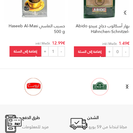
بهار أسكالوب دجاج عبيدو Abido
حسيب الماسي Haseeb Al-Masi
g
500 g
Hähnchen-Schnitzel-
Gewürzmischung 50g
€
12.99
€
1.49
€
.inkl.MwSt
.inkl.MwSt
إضافة إلى السلة
إضافة إلى السلة
الشحن
طرق الدفع
مجانا ابتداءا من 59
يورو
مزيد للمعلومات